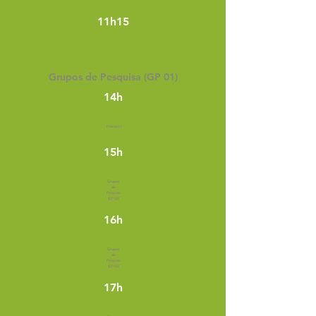
11h15
Grupos de Pesquisa (GP 01)
14h
Palestra I
15h
Grupos
de
Pesquisa
(GP 02)
16h
Grupos
de
Pesquisa
(GP 03)
17h