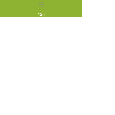
Sessão
Temática
(ST 08)
12h
Sessão
Temática
(ST 09)
15h
Sessão
Temática
(ST 10)
16h
Plenária Final do I Encontro RedCom
Sessão Plenária