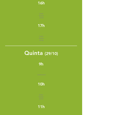
16h
Sessão
Temática
(ST 05)
17h
Sessão
Temática
(ST 06)
Quinta
(29/10)
9h
Conferência II
10h
Sessão
Temática
(ST 07)
11h