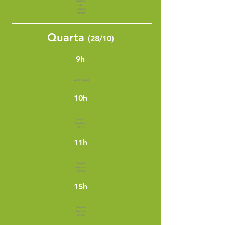
Grupos
de
Pesquisa
(GP 04)
Quarta
(28/10)
9h
Conferência I
10h
Sessão
Temática
(ST 02)
11h
Sessão
Temática
(ST 03)
15h
Sessão
Temática
(ST 04)