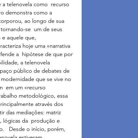
 a telenovela como  recurso 
iro demonstra como a 
ncorporou, ao longo de sua 
s, tornando-se  um de seus 
s e aquele que, 
racteriza hoje uma «narrativa 
ende a  hipótese de que por 
ilidade, a telenovela  
spaço público de debates de 
a modernidade que se vive no 
im  em um «recurso 
abalho metodológico, essa 
principalmente através dos 
tir das mediações: matriz 
l, lógicas da  produção e 
.   Desde o início, porém, 
novela estiveram  