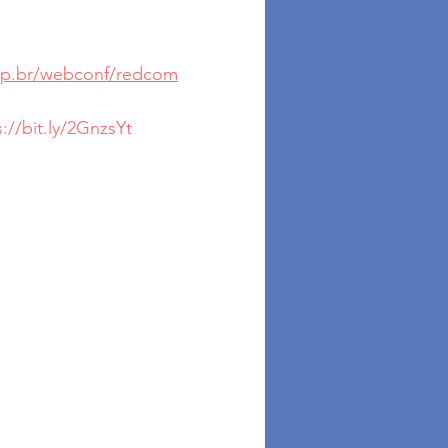
rnp.br/webconf/redcom
s://bit.ly/2GnzsYt