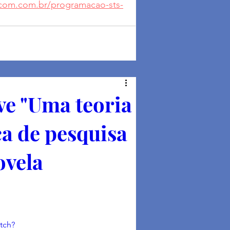
com.com.br/programacao-sts-
ve "Uma teoria
ca de pesquisa
ovela
tch?