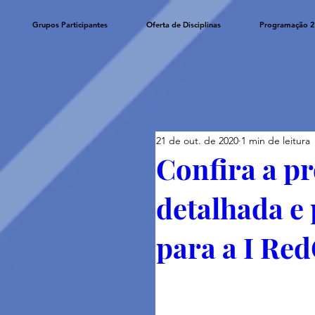
Grupos Participantes
Oferta de Disciplinas
Programação 
21 de out. de 2020
1 min de leitura
Confira a p
detalhada e
para a I Re