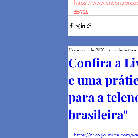
https://www.encontrored
e-gps
16 de out. de 2020
1 min de leitura
Confira a Li
e uma práti
para a telen
brasileira"
https://www.youtube.com/wa