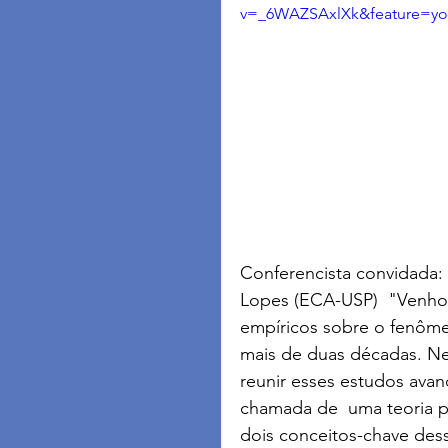
v=_6WAZSAxlXk&feature=yo
Conferencista convidada: 
Lopes (ECA-USP)  "Venho 
empíricos sobre o fenômen
mais de duas décadas. Ne
reunir esses estudos ava
chamada de  uma teoria par
dois conceitos-chave dessa