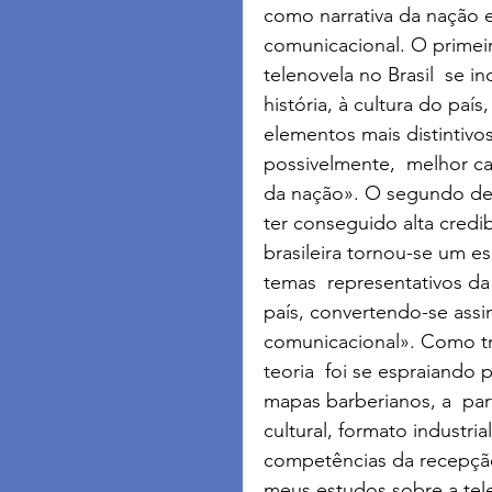
como narrativa da nação e
comunicacional. O prime
telenovela no Brasil  se i
história, à cultura do paí
elementos mais distintivo
possivelmente,  melhor ca
da nação». O segundo def
ter conseguido alta credib
brasileira tornou-se um e
temas  representativos d
país, convertendo-se ass
comunicacional». Como tr
teoria  foi se espraiando 
mapas barberianos, a  par
cultural, formato industria
competências da recepção
meus estudos sobre a tele