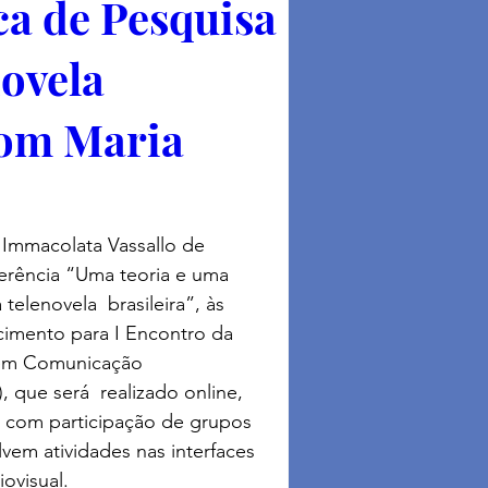
ca de Pesquisa
novela
com Maria
a Immacolata Vassallo de 
ferência “Uma teoria e uma 
telenovela  brasileira”, às 
imento para I Encontro da 
 em Comunicação 
 que será  realizado online, 
á com participação de grupos  
em atividades nas interfaces 
ovisual.