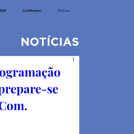
2020
Certificados
Notícias
NOTÍCIAS
rogramação
 prepare-se
dCom.